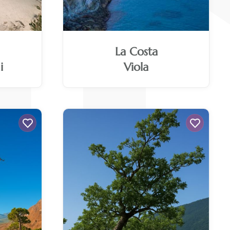
La Costa
i
Viola