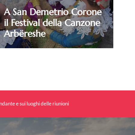
A San Demetrio Corone
il Festival della Canzone
Arbëreshe
 di Reggio Calabria” guarda al futuro