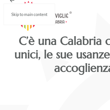
Skip to main content
Polif
C’è una Calabria c
unici, le sue usanze
accoglienz