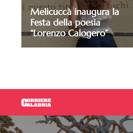
Melicuccà inaugura la
Festa della poesia
“Lorenzo Calogero”
sui luoghi delle riunioni
C