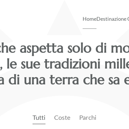
È tempo di Calabria tutto l’anno
Polifonia di luoghi e paesaggi
Terra ricca di energie positive 
Espressione dell’intenso legam
Home
Destinazione 
onia di luoghi e pa
he aspetta solo di mos
DESTINAZIONE CALABRIA
, le sue tradizioni mil
a di una terra che sa
Tutti
Coste
Parchi