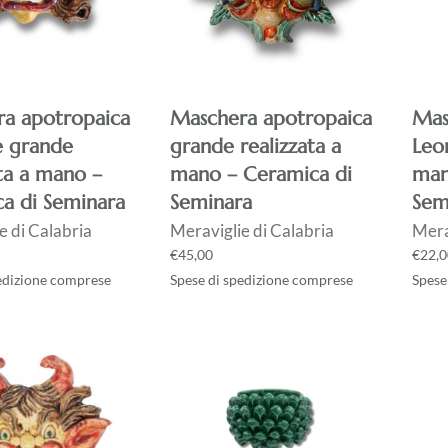
a apotropaica
Maschera apotropaica
Mas
 grande
grande realizzata a
Leon
ata a mano –
mano – Ceramica di
man
a di Seminara
Seminara
Sem
e di Calabria
Meraviglie di Calabria
Mera
€
45,00
€
22,0
edizione comprese
Spese di spedizione comprese
Spese