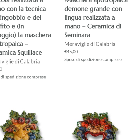
ola realizzata a
Maschera apotropaica
o con la tecnica
demone grande con
’ingobbio e del
lingua realizzata a
fito e (in
mano – Ceramica di
ggio) la maschera
Seminara
tropaica –
Meraviglie di Calabria
amica Squillace
€
45,00
Spese di spedizione comprese
viglie di Calabria
0
 di spedizione comprese