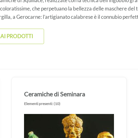
amiche di Squillace, realizzate con la tecnica dell’ingobbio gr
 coloratissime, che perpetuano la bellezza delle maschere del te
argilla, a Gerocarne: l’artigianato calabrese è il connubio perfet
 AI PRODOTTI
Ceramiche di Seminara
Elementi presenti: (10)