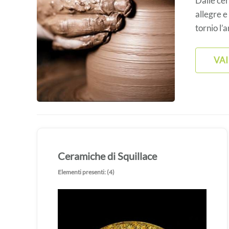
Dalle cer
allegre e
tornio l’
VAI
Ceramiche di Squillace
Elementi presenti: (4)