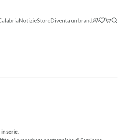
Calabria
Notizie
Store
Diventa un brand
in serie.