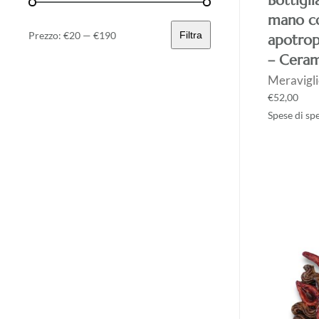
Bottigli
mano c
Prezzo:
€20
—
€190
Filtra
apotrop
Prezzo
Prezzo
– Ceram
Min
Max
Meravigli
€
52,00
Spese di sp