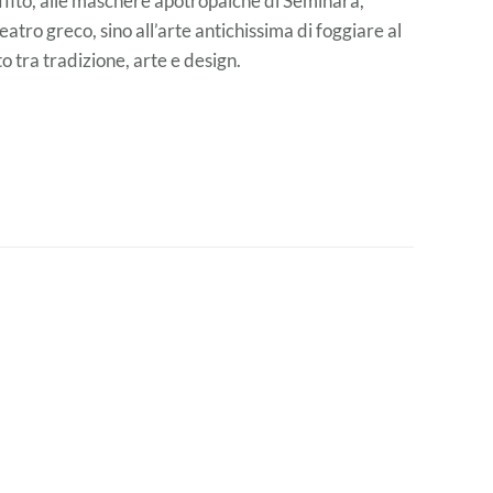
affito, alle maschere apotropaiche di Seminara,
atro greco, sino all’arte antichissima di foggiare al
to tra tradizione, arte e design.