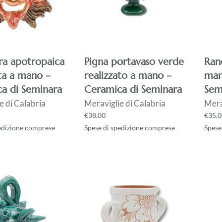
a apotropaica
Pigna portavaso verde
Ran
ata a mano –
realizzato a mano –
man
a di Seminara
Ceramica di Seminara
Sem
e di Calabria
Meraviglie di Calabria
Mera
€
38,00
€
35,0
edizione comprese
Spese di spedizione comprese
Spese