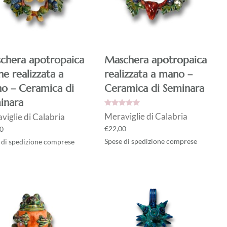
chera apotropaica
Maschera apotropaica
e realizzata a
realizzata a mano –
o – Ceramica di
Ceramica di Seminara
inara
Valutato
5.00
su 5
Meraviglie di Calabria
viglie di Calabria
€
22,00
0
Spese di spedizione comprese
 di spedizione comprese