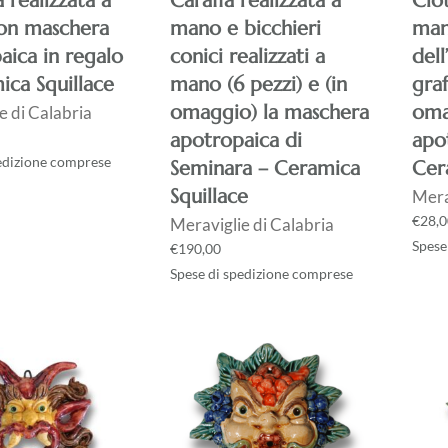
a realizzata a
Caraffa realizzata a
Ciot
on maschera
mano e bicchieri
man
aica in regalo
conici realizzati a
dell
ica Squillace
mano (6 pezzi) e (in
graf
omaggio) la maschera
oma
e di Calabria
apotropaica di
apo
edizione comprese
Seminara – Ceramica
Cer
Squillace
Mera
€
28,0
Meraviglie di Calabria
Spese
€
190,00
Spese di spedizione comprese