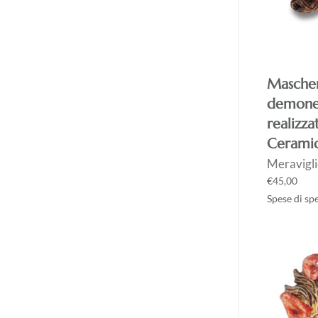
Mascher
demone
realizz
Ceramic
Meravigli
€
45,00
Spese di sp