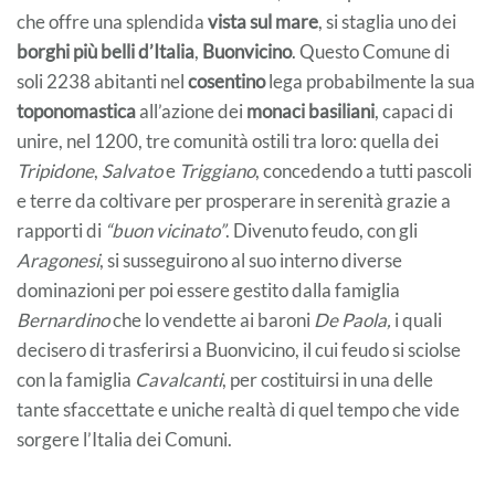
che offre una splendida
vista sul mare
, si staglia uno dei
borghi più belli d’Italia
,
Buonvicino
. Questo Comune di
soli 2238 abitanti nel
cosentino
lega probabilmente la sua
toponomastica
all’azione dei
monaci basiliani
, capaci di
unire, nel 1200, tre comunità ostili tra loro: quella dei
Tripidone
,
Salvato
e
Triggiano
, concedendo a tutti pascoli
e terre da coltivare per prosperare in serenità grazie a
rapporti di
“buon vicinato”
. Divenuto feudo, con gli
Aragonesi
, si susseguirono al suo interno diverse
dominazioni per poi essere gestito dalla famiglia
Bernardino
che lo vendette ai baroni
De Paola,
i quali
decisero di trasferirsi a Buonvicino, il cui feudo si sciolse
con la famiglia
Cavalcanti
, per costituirsi in una delle
tante sfaccettate e uniche realtà di quel tempo che vide
sorgere l’Italia dei Comuni.