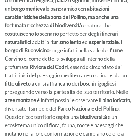
Architettura religiosa, palazzi signorili, museo e cultura,
un borgo medievale panoramico con abitazioni
caratteristiche della zona del Pollino, ma anche una
fortunata ricchezza di biodiversità
e natura che
costituiscono lo scenario perfetto per degli
itinerari
naturalistici
adatti al
turismo lento
ed
esperienziale
. Il
borgo di Buonvicino
sorge infatti nella valle del
fiume
Corvino
e, come detto, si sviluppa all’interno della
profumata
Riviera dei Cedri
, essendo circondato dai
tratti tipici del paesaggio mediterraneo collinare, da un
fitto uliveto
a cui si affiancano dei
boschi rigogliosi
proseguendo verso la parte alta del suo territorio. Nelle
aree montane
è infatti possibile osservare il
pino loricato,
diventato il simbolo del
Parco Nazionale del Pollino.
Questo ricco territorio ospita una
biodiversità
e un
ecosistema unico di flora, fauna, rocce e paesaggi che
mutano nella loro conformazione e cambiano colore a