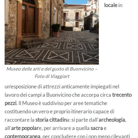
locale
in
Museo delle arti e del gusto di Buonvicino –
Foto di Viaggiart
un’esposizione di attrezzi anticamente impiegati nel
lavoro dei campi a Buonvicino che accorpa circa
trecento
pezzi
. Il Museo è suddiviso per aree tematiche
costituendo un vero e proprio itinerario capace di
raccontare la
storia cittadin
a: si parte dall’
archeologia
,
all’
arte popolar
e, per arrivare a quella
sacra
e
contemporanea
, per concludere con i non meno rilevanti