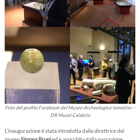
Foto del profilo Facebook del Museo Archeologico lametino –
DR Musei Calabria
L’inaugurazione è stata introdotta dalla direttrice del
museo
Simona Bruni
ed è arricchita dalla narrazione