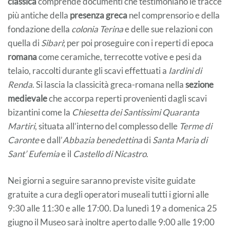
classica
comprende documenti che testimoniano le tracce
più antiche della
presenza greca
nel comprensorio e della
fondazione della
colonia Terina
e delle sue relazioni con
quella di
Sibari
; per poi proseguire con i reperti di epoca
romana
come ceramiche, terrecotte votive e pesi da
telaio, raccolti durante gli scavi effettuati a
Iardini di
Renda
. Si lascia la classicità greca-romana nella
sezione
medievale
che accorpa reperti provenienti dagli scavi
bizantini come la
Chiesetta dei Santissimi Quaranta
Martiri
, situata all’interno del complesso delle
Terme di
Caronte
e dall’
Abbazia benedettina
di
Santa Maria di
Sant’ Eufemia
e il
Castello di Nicastro
.
Nei giorni a seguire saranno previste visite guidate
gratuite a cura degli operatori museali tutti i giorni alle
9:30 alle 11:30 e alle 17:00. Da lunedì 19 a domenica 25
giugno il Museo sarà inoltre aperto dalle 9:00 alle 19:00