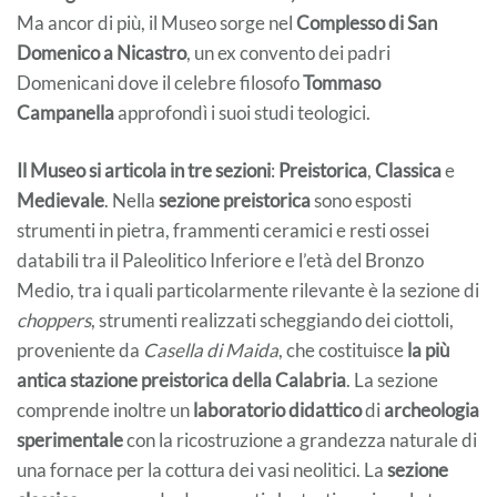
Ma ancor di più, il Museo sorge nel
Complesso di San
Domenico a Nicastro
, un ex convento dei padri
Domenicani dove il celebre filosofo
Tommaso
Campanella
approfondì i suoi studi teologici.
Il Museo si articola in tre sezioni
:
Preistorica
,
Classica
e
Medievale
. Nella
sezione preistorica
sono esposti
strumenti in pietra, frammenti ceramici e resti ossei
databili tra il Paleolitico Inferiore e l’età del Bronzo
Medio, tra i quali particolarmente rilevante è la sezione di
choppers
, strumenti realizzati scheggiando dei ciottoli,
proveniente da
Casella di Maida
, che costituisce
la più
antica stazione preistorica della Calabria
. La sezione
comprende inoltre un
laboratorio didattico
di
archeologia
sperimentale
con la ricostruzione a grandezza naturale di
una fornace per la cottura dei vasi neolitici. La
sezione