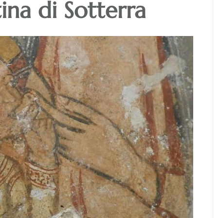
tina di Sotterra
Maschera apotropaica
demone grande con lingua