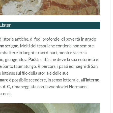
realizzata a mano – Ceramica
di Seminara
€
45,00
di storie antiche, di fedi profonde, di povertà in grado
no scrigno
. Molti dei tesori che contiene non sempre
imbattere in luoghi straordinari, mentre si cerca
pio, giungendo a
Paola
, città che deve la sua notorietà e
 e Santo taumaturgo. Ripercorsi i passi ed i segni di San
ntense sul filo della storia e delle sue
mare
è possibile scendere, in senso letterale,
all’interno
. d. C,
rimaneggiata con l’avvento dei Normanni,
orensi.