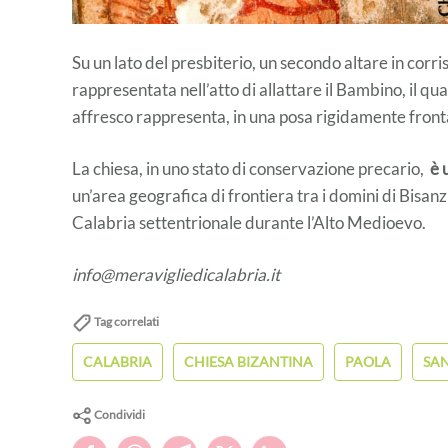
Su un lato del presbiterio, un secondo altare in corri
rappresentata nell’atto di allattare il Bambino, il q
affresco rappresenta, in una posa rigidamente front
La chiesa, in uno stato di conservazione precario,
è 
un’area geografica di frontiera tra i domini di Bisanz
Calabria settentrionale durante l’Alto Medioevo.
info@meravigliedicalabria.it
Tag correlati
CALABRIA
CHIESA BIZANTINA
PAOLA
SA
Condividi