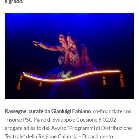
e grado
.
Rassegne, curate da Gianluigi Fabiano
, co-finanziate con
“risorse PSC Piano di Sviluppo e Coesione 6.02.02
erogate ad esito dell’Avviso “Programmi di Distribuzione
Teatrale” della Regione Calabria – Dipartimento