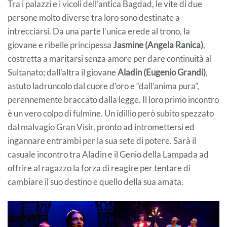
Tra i palazzi e i vicoli dell’antica Bagdad, le vite di due
persone molto diverse tra loro sono destinate a
intrecciarsi. Da una parte l’unica erede al trono, la
giovane e ribelle principessa
Jasmine (Angela Ranica)
,
costretta a maritarsi senza amore per dare continuità al
Sultanato; dall’altra il giovane
Aladin (Eugenio Grandi)
,
astuto ladruncolo dal cuore d’oro e “dall’anima pura”,
perennemente braccato dalla legge. Il loro primo incontro
è un vero colpo di fulmine. Un idillio però subito spezzato
dal malvagio Gran Visir, pronto ad intromettersi ed
ingannare entrambi per la sua sete di potere. Sarà il
casuale incontro tra Aladin e il Genio della Lampada ad
offrire al ragazzo la forza di reagire per tentare di
cambiare il suo destino e quello della sua amata.