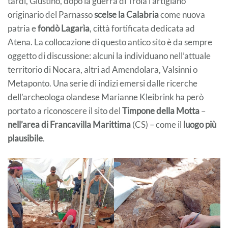
tardi, Giustino, dopo la guerra di Troia l’artigiano
originario del Parnasso
scelse la Calabria
come nuova
patria e
fondò Lagarìa
, città fortificata dedicata ad
Atena. La collocazione di questo antico sito è da sempre
oggetto di discussione: alcuni la individuano nell’attuale
territorio di Nocara, altri ad Amendolara, Valsinni o
Metaponto. Una serie di indizi emersi dalle ricerche
dell’archeologa olandese Marianne Kleibrink ha però
portato a riconoscere il sito del
Timpone della Motta
–
nell’area di Francavilla Marittima
(CS) – come il
luogo più
plausibile
.