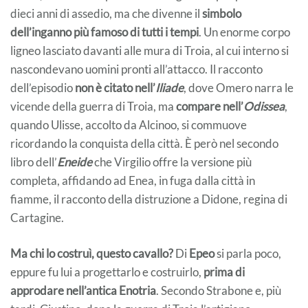
dieci anni di assedio, ma che divenne il
simbolo
dell’inganno più famoso di tutti i tempi
. Un enorme corpo
ligneo lasciato davanti alle mura di Troia, al cui interno si
nascondevano uomini pronti all’attacco. Il racconto
dell’episodio
non è citato nell’
Iliade
, dove Omero narra le
vicende della guerra di Troia, ma
compare nell’
Odissea
,
quando Ulisse, accolto da Alcinoo, si commuove
ricordando la conquista della città. È però nel secondo
libro dell’
Eneide
che Virgilio offre la versione più
completa, affidando ad Enea, in fuga dalla città in
fiamme, il racconto della distruzione a Didone, regina di
Cartagine.
Ma chi lo costruì, questo cavallo?
Di
Epeo
si parla poco,
eppure fu lui a progettarlo e costruirlo,
prima di
approdare nell’antica Enotria
. Secondo Strabone e, più