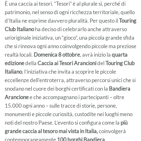
È una caccia ai tesori. “Tesori” è al plurale sì, perché di
patrimonio, nel senso di ogni ricchezza territoriale, quello
d’Italia ne esprime davvero pluralità. Per questo il
Touring
Club Italiano
ha deciso di celebrarlo anche attraverso
un’originale iniziativa, un “gioco”, una piccola grande sfida
che si rinnova ogni anno coinvolgendo piccole ma preziose
realtà locali.
Domenica 8 ottobre
, avrà inizio la
quarta
edizione
della
Caccia ai Tesori Arancioni
del
Touring Club
Italiano
, l’iniziativa che invita a scoprire le piccole
eccellenze dell’entroterra, attraverso percorsi unici che si
snodano nel cuore dei borghi certificati con la
Bandiera
Arancione
e che accompagnano i partecipanti – oltre
15.000 ogni anno – sulle tracce di storie, persone,
monumenti e piccole curiosità, custodite nei luoghi meno
noti del nostro Paese. L’evento si configura come la
più
grande caccia al tesoro
mai vista in Italia,
coinvolgerà
contemporaneamente
100 borghi Bandiera