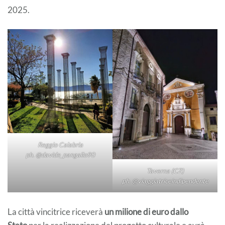
2025.
Reggio Calabria
ph. @davide_pangallo90
Taverna (CZ)
ph. @viaggiatriceindipendente
La città vincitrice riceverà
un milione di euro dallo