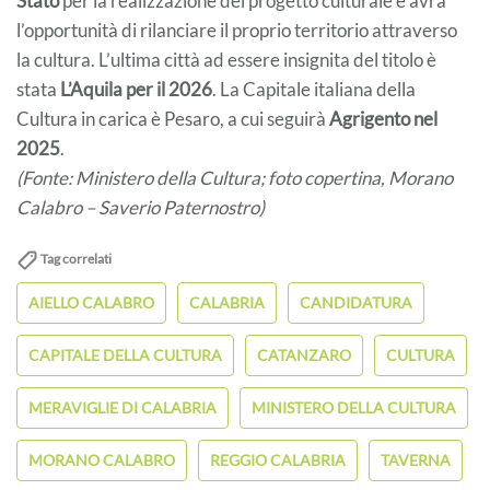
Stato
per la realizzazione del progetto culturale e avrà
l’opportunità di rilanciare il proprio territorio attraverso
la cultura. L’ultima città ad essere insignita del titolo è
stata
L’Aquila per il 2026
. La Capitale italiana della
Cultura in carica è Pesaro, a cui seguirà
Agrigento nel
2025
.
(Fonte: Ministero della Cultura; foto copertina, Morano
Calabro – Saverio Paternostro)
Tag correlati
AIELLO CALABRO
CALABRIA
CANDIDATURA
CAPITALE DELLA CULTURA
CATANZARO
CULTURA
MERAVIGLIE DI CALABRIA
MINISTERO DELLA CULTURA
MORANO CALABRO
REGGIO CALABRIA
TAVERNA