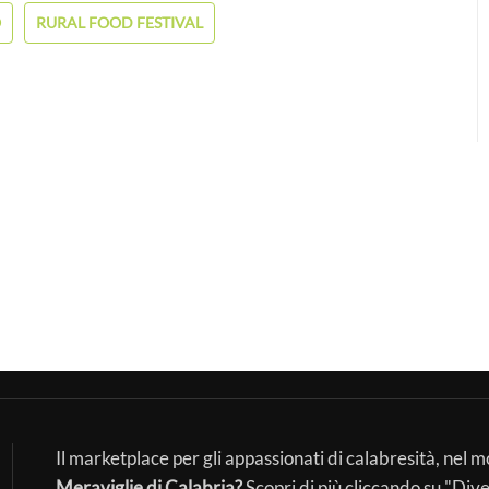
O
RURAL FOOD FESTIVAL
Il marketplace per gli appassionati di calabresità, nel 
Meraviglie di Calabria?
Scopri di più cliccando su "Div