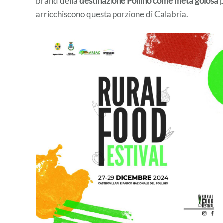
brand della
destinazione Pollino come meta golosa
p
arricchiscono questa porzione di Calabria.