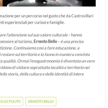
mazione per un percorso nel gusto che da Castrovillari
 esperienziali per curiosi e famiglie.
are l’attenzione sul suo valore culturale
– hanno
ssessore al turismo,
Ernesto Bello
–
è una precisa
edizione. Continuiamo cosi a fare educazione, a
i restare sul territorio e lo fanno in maniera convinta
lta qualità. Ormai l’enogastronomia è diventato un vero
idono di visitare soprattutto località e territorio nei
lla storia, della cultura e delle identità di intere
O LO POLITO
ERNESTO BELLO