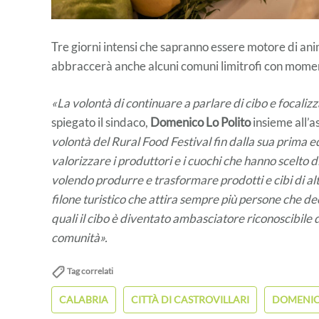
Tre giorni intensi che sapranno essere motore di ani
abbraccerà anche alcuni comuni limitrofi con momenti
«La volontà di continuare a parlare di cibo e focalizz
spiegato il sindaco,
Domenico Lo Polito
insieme all’a
volontà del Rural Food Festival fin dalla sua prima 
valorizzare i produttori e i cuochi che hanno scelto d
volendo produrre e trasformare prodotti e cibi di a
filone turistico che attira sempre più persone che dec
quali il cibo è diventato ambasciatore riconoscibile de
comunità».
Tag correlati
CALABRIA
CITTÀ DI CASTROVILLARI
DOMENIC