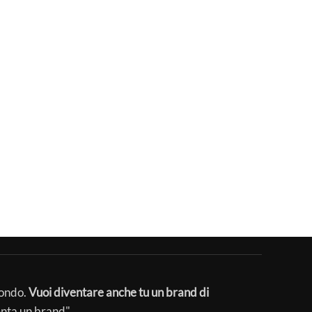
mondo.
Vuoi diventare anche tu un brand di
enta un brand".