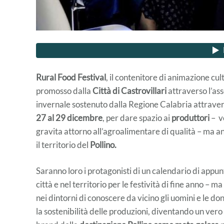
Rural Food Festival
, il contenitore di animazione cu
promosso dalla
Città di Castrovillari
attraverso l’ass
invernale sostenuto dalla Regione Calabria attraver
27 al 29 dicembre
, per dare spazio ai
produttori
– v
gravita attorno all’agroalimentare di qualità – ma a
il territorio del
Pollino.
Saranno loro i protagonisti di un calendario di appun
città e nel territorio per le festività di fine anno –
nei dintorni di conoscere da vicino gli uomini e le
la sostenibilità delle produzioni, diventando un vero 