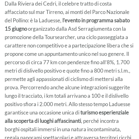
Dalla Riviera dei Cedri, il celebre tratto di costa
affacciato sul mar Tirreno,
ai monti del Parco Nazionale
del Pollino: è la Laduesse,
l’evento in programma sabato
15 giugno
organizzato dalla Asd Serragiumenta con la
promozione della Toursearcher, una ciclo passeggiata a
carattere non competitivo e a partecipazione libera che si
propone come un appuntamento unico nel suo genere. Il
percorso di circa 77 km con pendenze fino all’8%, 1.700
metri di dislivello positivo e quote fino a 800 metri s.l.m.,
permette agli appassionati di ciclismo di mettersi alla
prova. Percorrendo anche alcune integrazioni suggerite
lungo il tracciato, i km totali arrivano a 100 e il dislivello
positivo sfiora i 2.000 metri. Allo stesso tempo Laduesse
garantisce una occasione unica di
turismo esperienziale
alla scoperta di luoghi affascinanti
, perché incontra
borghi ospitali immersi in una natura incontaminata,
regala panorami spettacolari e attraversa territori ricchi