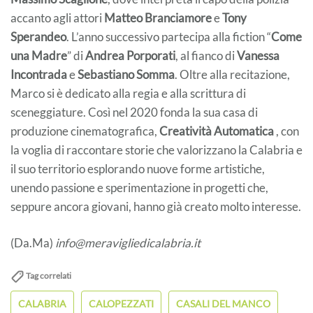
accanto agli attori
Matteo Branciamore
e
Tony
Sperandeo
. L’anno successivo partecipa alla fiction “
Come
una Madre
” di
Andrea Porporati
, al fianco di
Vanessa
Incontrada
e
Sebastiano Somma
. Oltre alla recitazione,
Marco si è dedicato alla regia e alla scrittura di
sceneggiature. Così nel 2020 fonda la sua casa di
produzione cinematografica,
Creatività Automatica
, con
la voglia di raccontare storie che valorizzano la Calabria e
il suo territorio esplorando nuove forme artistiche,
unendo passione e sperimentazione in progetti che,
seppure ancora giovani, hanno già creato molto interesse.
(Da.Ma)
info@meravigliedicalabria.it
Tag correlati
CALABRIA
CALOPEZZATI
CASALI DEL MANCO