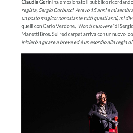
Claudia Gerini
ha emozionato il pubblico ricordando 
regista, Sergio Corbucci. Avevo 15 anni e mi sembrava
un posto magico: nonostante tutti questi anni, mi di
quelli con Carlo Verdone,
“Non ti muovere”
di Sergio
Manetti Bros. Sul red carpet arriva con un nuovo lo
inizierò a girare a breve ed è un esordio alla regia d