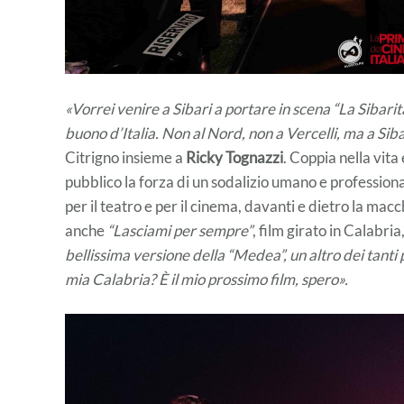
«Vorrei venire a Sibari a portare in scena “La Sibarita”.
buono d’Italia. Non al Nord, non a Vercelli, ma a Siba
Citrigno insieme a
Ricky Tognazzi
. Coppia nella vita
pubblico la forza di un sodalizio umano e professiona
per il teatro e per il cinema, davanti e dietro la ma
anche
“Lasciami per sempre”
, film girato in Calabr
bellissima versione della “Medea”, un altro dei tanti 
mia Calabria? È il mio prossimo film, spero».