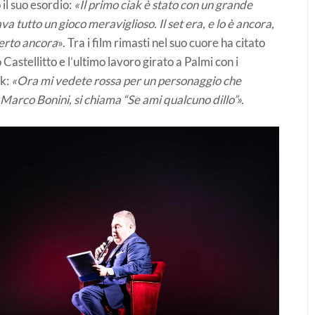
il suo esordio:
«Il primo ciak è stato con un grande
 tutto un gioco meraviglioso. Il set era, e lo è ancora,
verto ancora
». Tra i film rimasti nel suo cuore ha citato
 Castellitto e l’ultimo lavoro girato a Palmi con i
ok:
«Ora mi vedete rossa per un personaggio che
i Marco Bonini, si chiama “Se ami qualcuno dillo”».