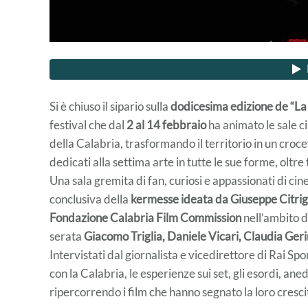
Si è chiuso il sipario sulla
dodicesima edizione de “La
festival che dal
2 al 14 febbraio
ha animato le sale c
della Calabria, trasformando il territorio in un croce
dedicati alla settima arte in tutte le sue forme, oltre 
Una sala gremita di fan, curiosi e appassionati di cin
conclusiva della
kermesse ideata da Giuseppe Citri
Fondazione Calabria Film Commission
nell’ambito d
serata
Giacomo Triglia, Daniele Vicari, Claudia Ger
Intervistati dal giornalista e vicedirettore di Rai S
con la Calabria, le esperienze sui set, gli esordi, ane
ripercorrendo i film che hanno segnato la loro cresci