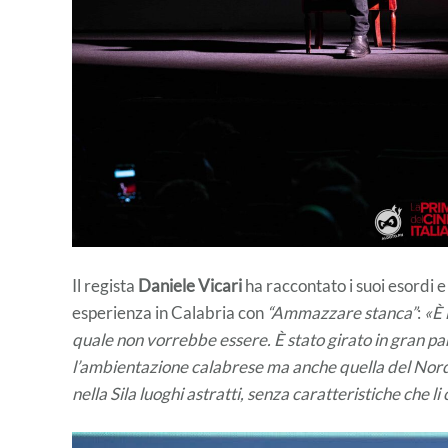
Il regista
Daniele Vicari
ha raccontato i suoi esordi e
esperienza in Calabria con
“Ammazzare stanca”
:
«È 
quale non vorrebbe essere. È stato girato in gran pa
l’ambientazione calabrese ma anche quella del Nord, 
nella Sila luoghi astratti, senza caratteristiche che li