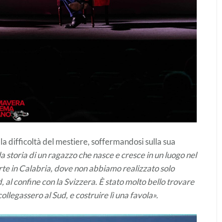
 la difficoltà del mestiere, soffermandosi sulla sua
la storia di un ragazzo che nasce e cresce in un luogo nel
rte in Calabria, dove non abbiamo realizzato solo
al confine con la Svizzera. È stato molto bello trovare
 collegassero al Sud, e costruire lì una favola».