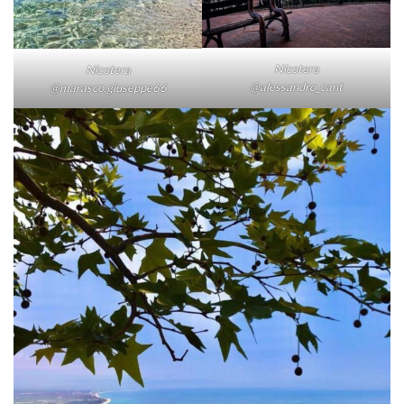
Nicotera
Nicotera
@alessandro_cant
@marasco.giuseppe66