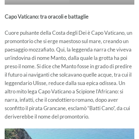
Capo Vaticano: tra oracoli e battaglie
Cuore pulsante della Costa degli Dei è Capo Vaticano, un
promontorio che si erge maestoso sul mare, creando un
paesaggio mozzafiato. Qui, la leggenda narra che viveva
un’indovina di nome Manto, dalla quale la grotta ha poi
preso il nome. Si dice che Manto fosse in grado di predire
il futuro ai naviganti che solcavano quelle acque, tra cui il
leggendario Ulisse, reduce dalla sua epica odissea. Un
altro mito lega Capo Vaticano a Scipione l’Africano: si
narra, infatti, che il condottiero romano, dopo aver
sconfitto il pirata Grancane, esclamò “Batti Cano”, da cui
deriverebbe il nome del promontorio.