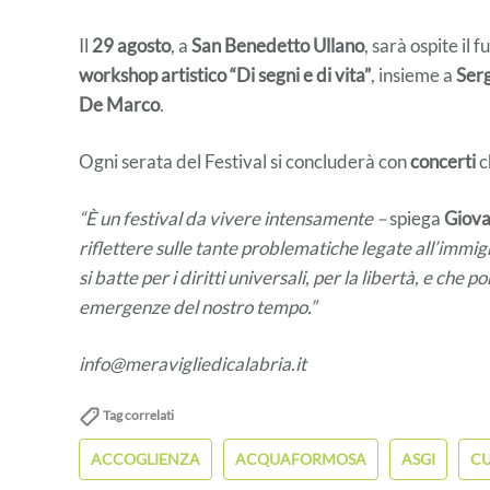
Il
29 agosto
, a
San Benedetto Ullano
, sarà ospite il 
workshop artistico “Di segni e di vita”
, insieme a
Ser
De Marco
.
Ogni serata del Festival si concluderà con
concerti
c
“È un festival da vivere intensamente –
spiega
Giova
riflettere sulle tante problematiche legate all’immi
si batte per i diritti universali, per la libertà, e che 
emergenze del nostro tempo.”
info@meravigliedicalabria.it
Tag correlati
ACCOGLIENZA
ACQUAFORMOSA
ASGI
CU