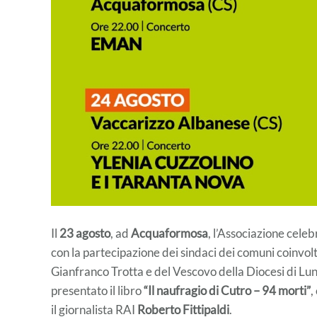
Il
23 agosto
, ad
Acquaformosa
, l’Associazione cele
con la partecipazione dei sindaci dei comuni coinvolt
Gianfranco Trotta e del Vescovo della Diocesi di Lu
presentato il libro
“Il naufragio di Cutro – 94 morti”
,
il giornalista RAI
Roberto Fittipaldi
.