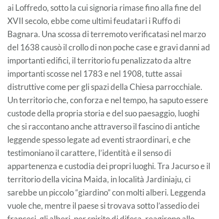
ai Loffredo, sotto la cui signoria rimase fino alla fine del
XVII secolo, ebbe come ultimi feudatari i Ruffo di
Bagnara. Una scossa di terremoto verificatasi nel marzo
del 1638 causò il crollo di non poche case e gravi danni ad
importanti edifici, il territorio fu penalizzato da altre
importanti scosse nel 1783 e nel 1908, tutte assai
distruttive come per gli spazi della Chiesa parrocchiale.
Un territorio che, con forza e nel tempo, ha saputo essere
custode della propria storia e del suo paesaggio, luoghi
che si raccontano anche attraverso il fascino di antiche
leggende spesso legate ad eventi straordinari, e che
testimoniano il carattere, l’identità e il senso di
appartenenza e custodia dei propri luoghi. Tra Jacurso e il
territorio della vicina Maida, in località Jardiniaju, ci
sarebbe un piccolo “giardino” con molti alberi. Leggenda
vuole che, mentre il paese si trovava sotto l’assedio dei
francesi, gli alberi, per spirito di difesa, reagirono allo