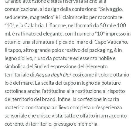
Grande attenzione è stata riservata anche alla
comunicazione, al design della confezione: “Selvaggio,
seducente, magnetico” è il claim scelto per raccontare
“10”, e la Calabria. Il flacone, nei formati da 50 ml e 100
ml, è raffinato ed elegante, con il numero “10” impresso in
ottanio, una sfumatura tipica del mare di Capo Vaticano.
Il tappo, altro grande polo creativo del packaging, è in
legno d’olivo, riuso da potature ed essenza nobile e
simbolica del Sud ed espressione dell’elemento
territoriale di
Acqua degli Dei
, così come il colore ottanio
lo è del mare. La scelta del tappo in legno da potature
sottolinea anche l’attitudine alla restituzione al rispetto
del territorio del brand. Infine, la confezione in carta
materica con stampa a rilievo completa un’esperienza
sensoriale che unisce vista, tatto e olfatto in un racconto
coerente di territorio, prestigio e memoria.