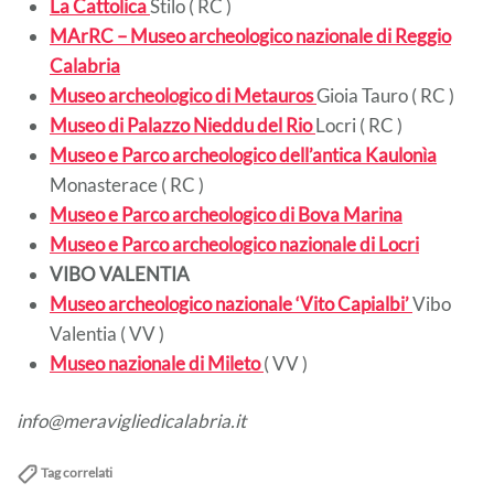
La Cattolica
Stilo ( RC )
MArRC – Museo archeologico nazionale di Reggio
Calabria
Museo archeologico di Metauros
Gioia Tauro ( RC )
Museo di Palazzo Nieddu del Rio
Locri ( RC )
Museo e Parco archeologico dell’antica Kaulonìa
Monasterace ( RC )
Museo e Parco archeologico di Bova Marina
Museo e Parco archeologico nazionale di Locri
VIBO VALENTIA
Museo archeologico nazionale ‘Vito Capialbi’
Vibo
Valentia ( VV )
Museo nazionale di Mileto
( VV )
info@meravigliedicalabria.it
Tag correlati