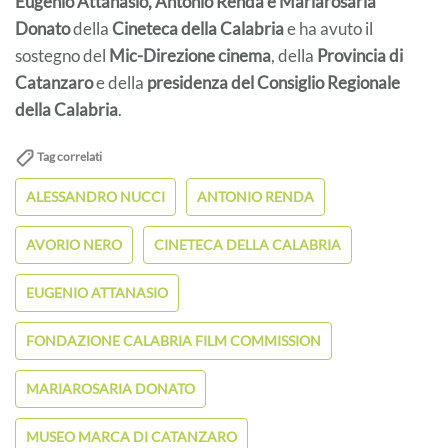
Eugenio Attanasio, Antonio Renda
e Mariarosaria
Donato
della
Cineteca della Calabria
e ha avuto il
sostegno del
Mic-Direzione cinema
, della
Provincia di
Catanzaro
e della
presidenza del Consiglio Regionale
della Calabria
.
Tag correlati
ALESSANDRO NUCCI
ANTONIO RENDA
AVORIO NERO
CINETECA DELLA CALABRIA
EUGENIO ATTANASIO
FONDAZIONE CALABRIA FILM COMMISSION
MARIAROSARIA DONATO
MUSEO MARCA DI CATANZARO