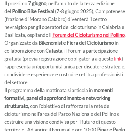
Il prossimo
7 giugno
, nell’ambito della terza edizione
del
Pollino Bike Festival
(7-8 giugno 2025), Campotenese
(frazione di Morano Calabro) diventerà il centro
nevralgico per gli operatori del cicloturismo in Calabria e
Basilicata, ospitando il
Forum del Cicloturismo nel Pollino
.
Organizzato da
Bikenomist e Fiera del Cicloturismo
in
collaborazione con
Catasta
, il Forum a partecipazione
gratuita (previa registrazione obbligatoria a questo
link
)
rappresenta un’opportunità unica per discutere strategie,
condividere esperienze e costruire reti tra professionisti
del settore.
Il programma della mattinata si articola in
momenti
formativi, panel di approfondimento e networking
strutturato
, con l’obiettivo di rafforzare la rete del
cicloturismo nell’area del Parco Nazionale del Pollino e
costruire una visione condivisa per il futuro di questo
territorio. Ad aprire il Forum alle ore 10:00
Pinar e Paolo