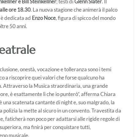
kellner e Bill Steinkellner
; testi di
Glenn Slater
. Il
lle ore 18.30
. La nuova stagione che animerà il palco
 è dedicata ad
Enzo Noce
, figura di spicco del mondo
ltre 50 anni.
eatrale
nclusione, onestà, vocazione e tolleranza sono i temi
lico a riscoprire quei valori che forse qualcuno ha
ù. Attraverso la Musica straordinaria, una grande
cuore, è esattamente lì che io punterò”, afferma Chiara
è una scatenata cantante di night e, suo malgrado, la
polizia la mette al sicuro in un convento. Travestita da
e, faticherà non poco per adattarsi alle rigide regole di
periora, ma finirà per conquistare tutti,
eno musicale.