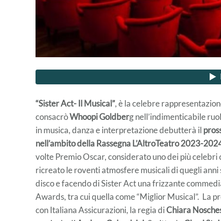
“Sister Act- Il Musical”
, è la celebre rappresentazion
consacrò
Whoopi Goldber
g nell’indimenticabile ruol
in musica, danza e interpretazione debutterà il
pros
nell’ambito della Rassegna L’AltroTeatro 2023-202
volte Premio Oscar, considerato uno dei più celebri 
ricreato le roventi atmosfere musicali di quegli anni s
disco e facendo di Sister Act una frizzante commedi
Awards, tra cui quella come “Miglior Musical”. La p
con Italiana Assicurazioni, la regia di
Chiara Nosche