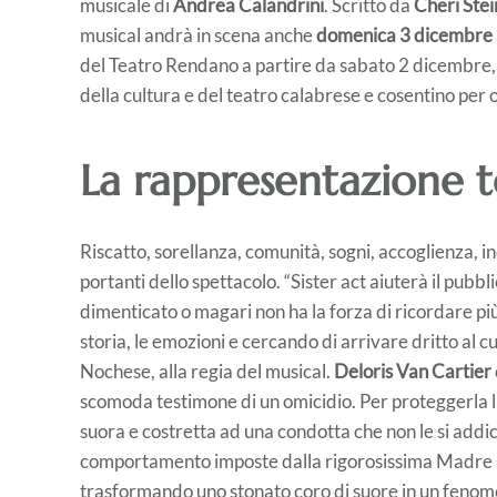
musicale di
Andrea Calandrini
. Scritto da
Cheri Stein
musical andrà in scena anche
domenica 3 dicembre a
del Teatro Rendano a partire da sabato 2 dicembre,
della cultura e del teatro calabrese e cosentino per o
La rappresentazione t
Riscatto, sorellanza, comunità, sogni, accoglienza, i
portanti dello spettacolo. “Sister act aiuterà il pubb
dimenticato o magari non ha la forza di ricordare pi
storia, le emozioni e cercando di arrivare dritto al 
Nochese, alla regia del musical.
Deloris Van Cartier
scomoda testimone di un omicidio. Per proteggerla la 
suora e costretta ad una condotta che non le si addic
comportamento imposte dalla rigorosissima Madre su
trasformando uno stonato coro di suore in un fenom