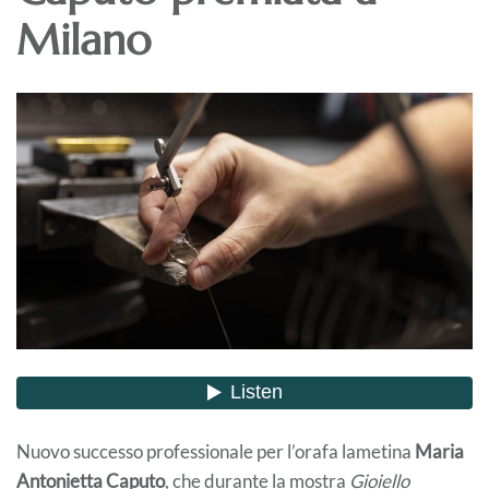
Milano
Nuovo successo professionale per l’orafa lametina
Maria
Antonietta Caputo
, che durante la mostra
Gioiello