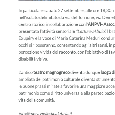
In particolare sabato 27 settembre, alle ore 18,30, ne
nell’isolato delimitato da via del Torrione, via Deme
centro storico, in collaborazione con
l’ANPVI- Associ
presentata l’attività sensoriale
“Letture al buio”.
I bra
Exupéry e la voce di Maria Caterina Meduri condurra
occhi si riposeranno, consentendo agli altri sensi, in pa
percezione vivida del racconto, con l’obiettivo di fa
disabilità visiva.
L’antico
teatro magnogreco
diventa dunque
luogo d
ampliata del patrimonio culturale diventa strumento 
le buone prassi mirate a favorire una maggiore accessi
patrimonio come diritto universale alla partecipazio
vita della comunità.
info@meravigliedicalabria.it