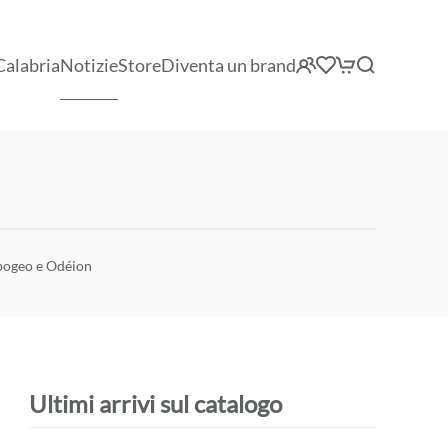
Calabria
Notizie
Store
Diventa un brand
ipogeo e Odéion
Ultimi arrivi sul catalogo