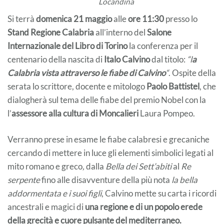
Locandina
Si terrà
domenica 21 maggio
alle
ore 11:30
presso lo
Stand Regione Calabria
all’interno del
Salone
Internazionale del Libro di Torino
la conferenza per il
centenario della nascita di
Italo Calvino
dal titolo:
“l
a
Calabria vista attraverso le fiabe di Calvino
“
. Ospite della
serata lo scrittore, docente e mitologo
Paolo Battistel
, che
dialogherà sul tema delle fiabe del premio Nobel con la
l’
assessore alla cultura di Moncalieri
Laura Pompeo.
Verranno prese in esame le fiabe calabresi e grecaniche
cercando di mettere in luce gli elementi simbolici legati al
mito romano e greco
,
dalla
Bella dei Sett’abiti
al
Re
serpente
fino alle disavventure della più nota
la bella
addormentata e i suoi figli
, Calvino mette su carta i ricordi
ancestrali e magici di
una regione e di un popolo erede
della grecità e cuore pulsante del mediterraneo.