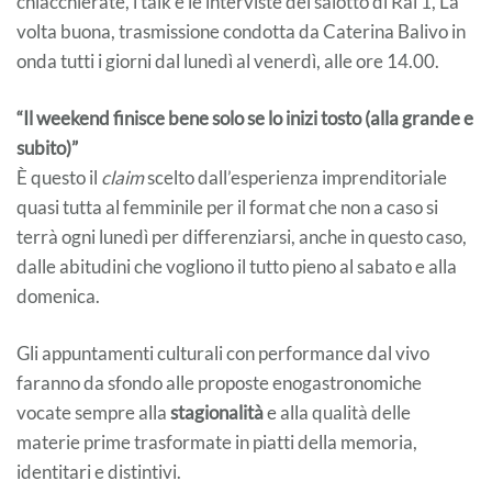
chiacchierate, i talk e le interviste del salotto di Rai 1, La
volta buona, trasmissione condotta da Caterina Balivo in
onda tutti i giorni dal lunedì al venerdì, alle ore 14.00.
“Il weekend finisce bene solo se lo inizi tosto (alla grande e
subito)”
È questo il
claim
scelto dall’esperienza imprenditoriale
quasi tutta al femminile per il format che non a caso si
terrà ogni lunedì per differenziarsi, anche in questo caso,
dalle abitudini che vogliono il tutto pieno al sabato e alla
domenica.
Gli appuntamenti culturali con performance dal vivo
faranno da sfondo alle proposte enogastronomiche
vocate sempre alla
stagionalità
e alla qualità delle
materie prime trasformate in piatti della memoria,
identitari e distintivi.