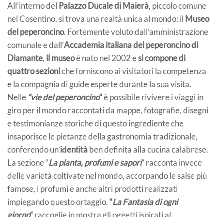
All’interno del
Palazzo Ducale di Maierà
, piccolo comune
nel Cosentino, si trova una realtà unica al mondo: il
Museo
del peperoncino
. Fortemente voluto dall’amministrazione
comunale e dall’
Accademia italiana del peperoncino di
Diamante
,
il museo
è nato nel 2002 e
si compone di
quattro sezioni
che forniscono ai visitatori la competenza
e la compagnia di guide esperte durante la sua visita.
Nelle
“vie del peperoncino
“
è possibile rivivere i viaggi in
giro per il mondo raccontati da mappe, fotografie, disegni
e testimonianze storiche di questo ingrediente che
insaporisce le pietanze della gastronomia tradizionale,
conferendo un’
identità
ben definita alla cucina calabrese.
La sezione “
La pianta, profumi e sapori
” racconta invece
delle varietà coltivate nel mondo, accorpando le salse più
famose, i profumi e anche altri prodotti realizzati
impiegando questo ortaggio.
“
La Fantasia di ogni
giorno
“
raccoglie in mostra gli oggetti ispirati al