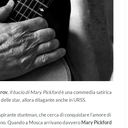
arov
,
Il bacio di Mary Pickford
è una commedia satirica
o delle star, allora dilagante anche in URSS.
spirante stuntman, che cerca di conquistare l’amore di
diano. Quando a Mosca arrivano davvero
Mary Pickford