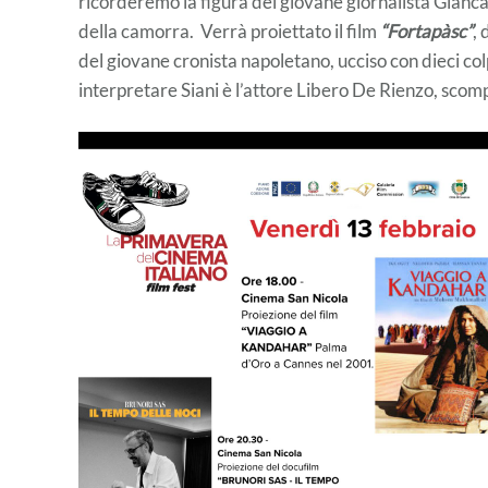
ricorderemo la figura del giovane giornalista Gianca
della camorra. Verrà proiettato il film
“Fortapàsc”
, 
del giovane cronista napoletano, ucciso con dieci colp
interpretare Siani è l’attore Libero De Rienzo, sco