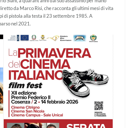
rlo Siani, a quarant’anni dal suo assassinio per mano
diretto da Marco Risi, che racconta gli ultimi mesi di vita
i di pistola alla testa il 23 settembre 1985. A
mparso nel 2021.