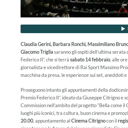
Claudia Gerini, Barbara Ronchi, Massimiliano Bruno,
Giacomo Triglia
saranno gli ospiti dell’ultima serat
Federico II”, che si terrà
sabato 14 febbraio
, alle or
giornalista e vicedirettore di Rai Sport Massimo Proi
macchina da presa, le esperienze sui set, aneddoti e c
Proseguono intanto gli appuntamenti della dodicesi
Premio Federico II”, ideato da Giuseppe Citrigno e 
Commission nell’ambito del progetto “Bella come il Ci
luoghi più iconici, tra cultura, buon cinema e promozi
20.00
, appuntamento al
Cinema Citrigno
con il
regi