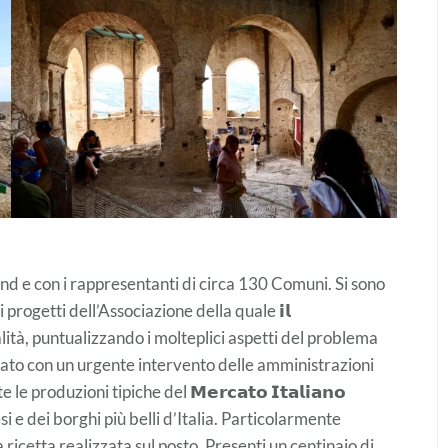
tand e con i rappresentanti di circa 130 Comuni. Si sono
 progetti dell’Associazione della quale 𝗶𝗹
to le finalità, puntualizzando i molteplici aspetti del problema
tato con un urgente intervento delle amministrazioni
e produzioni tipiche del 𝗠𝗲𝗿𝗰𝗮𝘁𝗼 𝗜𝘁𝗮𝗹𝗶𝗮𝗻𝗼
esi e dei borghi più belli d’Italia. Particolarmente
ricetta realizzata sul posto. Presenti un centinaio di