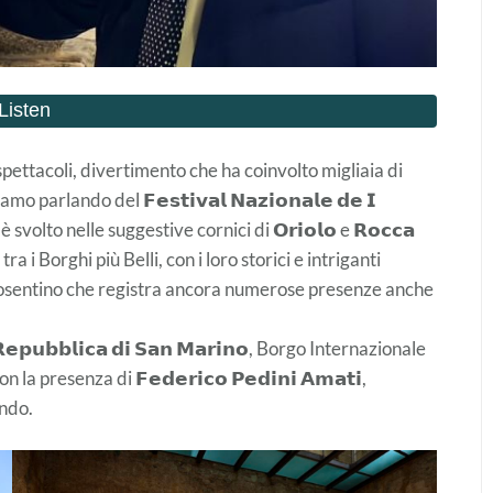
spettacoli, divertimento che ha coinvolto migliaia di
rlando del 𝗙𝗲𝘀𝘁𝗶𝘃𝗮𝗹 𝗡𝗮𝘇𝗶𝗼𝗻𝗮𝗹𝗲 𝗱𝗲 𝗜
a. Si è svolto nelle suggestive cornici di 𝗢𝗿𝗶𝗼𝗹𝗼 e 𝗥𝗼𝗰𝗰𝗮
ra i Borghi più Belli, con i loro storici e intriganti
o cosentino che registra ancora numerose presenze anche
𝗥𝗲𝗽𝘂𝗯𝗯𝗹𝗶𝗰𝗮 𝗱𝗶 𝗦𝗮𝗻 𝗠𝗮𝗿𝗶𝗻𝗼, Borgo Internazionale
a presenza di 𝗙𝗲𝗱𝗲𝗿𝗶𝗰𝗼 𝗣𝗲𝗱𝗶𝗻𝗶 𝗔𝗺𝗮𝘁𝗶,
ondo.