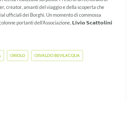
r, creator, amanti del viaggio e della scoperta che
cial ufficiali dei Borghi. Un momento di commossa
portanti dell’Associazione, 𝗟𝗶𝘃𝗶𝗼 𝗦𝗰𝗮𝘁𝘁𝗼𝗹𝗶𝗻𝗶
A
ORIOLO
OSVALDO BEVILACQUA