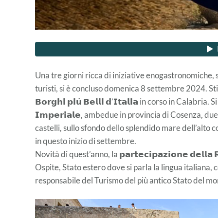
Una tre giorni ricca di iniziative enogastronomiche, 
turisti, si è concluso domenica 8 settembre 2024. Stiamo pa
𝗕𝗼𝗿𝗴𝗵𝗶 𝗽𝗶𝘂̀ 𝗕𝗲𝗹𝗹𝗶 𝗱’𝗜𝘁𝗮𝗹𝗶𝗮 in corso in Calabri
𝗜𝗺𝗽𝗲𝗿𝗶𝗮𝗹𝗲, ambedue in provincia di Cosenza, due t
castelli, sullo sfondo dello splendido mare dell’alt
in questo inizio di settembre.
Novità di quest’anno, la 𝗽𝗮𝗿𝘁𝗲𝗰𝗶𝗽𝗮𝘇𝗶𝗼𝗻𝗲 𝗱𝗲𝗹𝗹𝗮 
Ospite, Stato estero dove si parla la lingua italiana, con l
responsabile del Turismo del più antico Stato del m