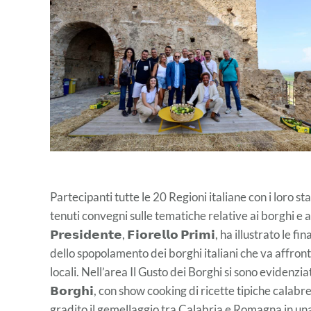
Partecipanti tutte le 20 Regioni italiane con i loro s
tenuti convegni sulle tematiche relative ai borghi e ai
𝗣𝗿𝗲𝘀𝗶𝗱𝗲𝗻𝘁𝗲, 𝗙𝗶𝗼𝗿𝗲𝗹𝗹𝗼 𝗣𝗿𝗶𝗺𝗶, ha illustra
dello spopolamento dei borghi italiani che va affron
locali. Nell’area Il Gusto dei Borghi si sono evidenziate l
𝗕𝗼𝗿𝗴𝗵𝗶, con show cooking di ricette tipiche calabr
gradito il gemellaggio tra Calabria e Romagna in una 