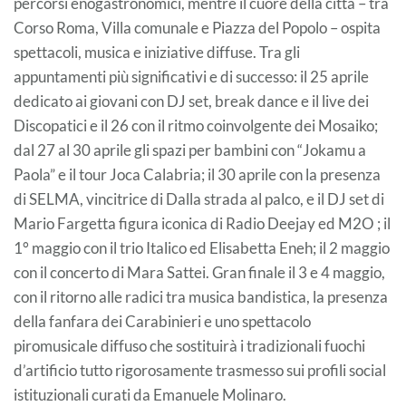
percorsi enogastronomici, mentre il cuore della città – tra
Corso Roma, Villa comunale e Piazza del Popolo – ospita
spettacoli, musica e iniziative diffuse. Tra gli
appuntamenti più significativi e di successo: il 25 aprile
dedicato ai giovani con DJ set, break dance e il live dei
Discopatici e il 26 con il ritmo coinvolgente dei Mosaiko;
dal 27 al 30 aprile gli spazi per bambini con “Jokamu a
Paola” e il tour Joca Calabria; il 30 aprile con la presenza
di SELMA, vincitrice di Dalla strada al palco, e il DJ set di
Mario Fargetta figura iconica di Radio Deejay ed M2O ; il
1° maggio con il trio Italico ed Elisabetta Eneh; il 2 maggio
con il concerto di Mara Sattei. Gran finale il 3 e 4 maggio,
con il ritorno alle radici tra musica bandistica, la presenza
della fanfara dei Carabinieri e uno spettacolo
piromusicale diffuso che sostituirà i tradizionali fuochi
d’artificio tutto rigorosamente trasmesso sui profili social
istituzionali curati da Emanuele Molinaro.