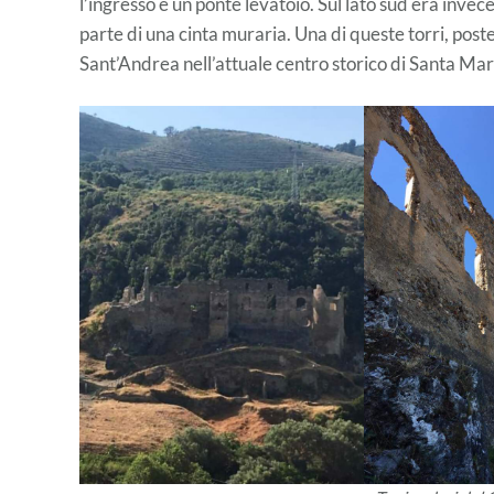
l’ingresso e un ponte levatoio. Sul lato sud era inv
parte di una cinta muraria. Una di queste torri, post
Sant’Andrea nell’attuale centro storico di Santa Mar