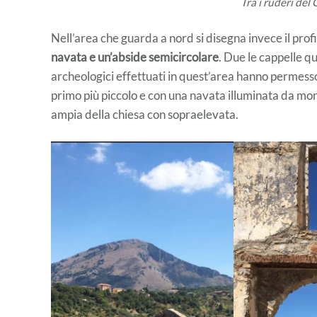
Tra i ruderi del
Nell’area che guarda a nord si disegna invece il prof
navata e un’abside semicircolare
. Due le cappelle qu
archeologici effettuati in quest’area hanno permesso d
primo più piccolo e con una navata illuminata da mon
ampia della chiesa con sopraelevata.