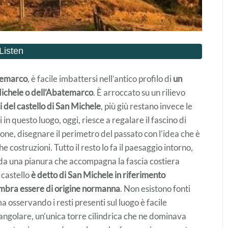
temarco
, è facile imbattersi nell’antico profilo di
un
Michele o dell’Abatemarco
. È arroccato su un rilievo
i del castello di San Michele
, più giù restano invece le
in questo luogo, oggi, riesce a regalare il fascino di
ne, disegnare il perimetro del passato con l’idea che è
 costruzioni. Tutto il resto lo fa il paesaggio intorno,
, da una pianura che accompagna la fascia costiera
l castello
è detto di San Michele in riferimento
embra essere di origine normanna
. Non esistono fonti
 osservando i resti presenti sul luogo è facile
tangolare, un’unica torre cilindrica che ne dominava