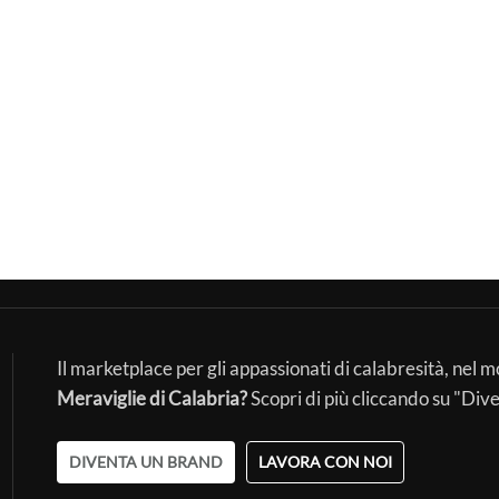
Il marketplace per gli appassionati di calabresità, nel 
Meraviglie di Calabria?
Scopri di più cliccando su "Div
DIVENTA UN BRAND
LAVORA CON NOI