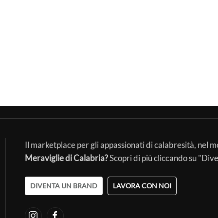
Il marketplace per gli appassionati di calabresità, nel 
Meraviglie di Calabria?
Scopri di più cliccando su "Div
DIVENTA UN BRAND
LAVORA CON NOI