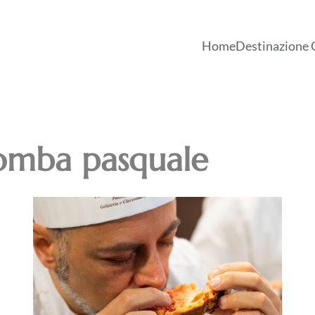
Home
Destinazione 
omba pasquale