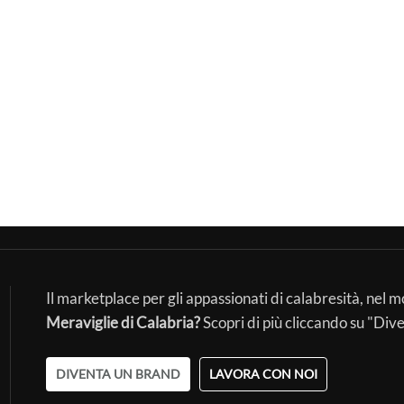
Il marketplace per gli appassionati di calabresità, nel 
Meraviglie di Calabria?
Scopri di più cliccando su "Div
DIVENTA UN BRAND
LAVORA CON NOI