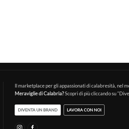
Il marketplace per gli appassionati di calabresità, nel 
Meraviglie di Calabria?
Scopri di più cliccando su "Div
DIVENTA UN BRAND
LAVORA CON NOI