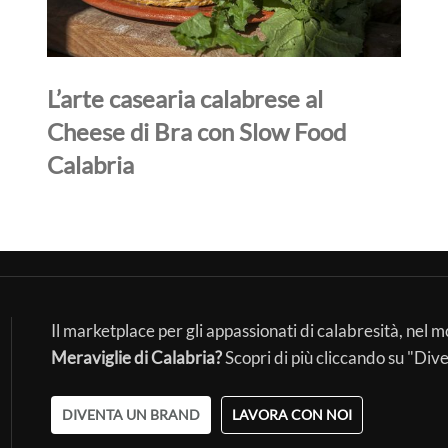
L’arte casearia calabrese al
Cheese di Bra con Slow Food
Calabria
Il marketplace per gli appassionati di calabresità, nel 
Meraviglie di Calabria?
Scopri di più cliccando su "Div
DIVENTA UN BRAND
LAVORA CON NOI