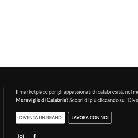
Il marketplace per gli appassionati di calabresità, nel 
Meraviglie di Calabria?
Scopri di più cliccando su "Div
DIVENTA UN BRAND
LAVORA CON NOI