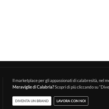
Il marketplace per gli appassionati di calabresità, nel 
Meraviglie di Calabria?
Scopri di più cliccando su "Div
DIVENTA UN BRAND
LAVORA CON NOI