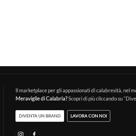
Il marketplace per gli appassionati di calabresità, nel 
Meraviglie di Calabria?
Scopri di più cliccando su "Div
DIVENTA UN BRAND
LAVORA CON NOI