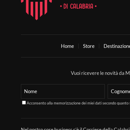
Home
Store
Destinazion
Vuoi ricevere le novità da Mer
Acconsento alla memorizzazione dei miei dati secondo quanto 
Nel nostro core business c’è il Corriere della Calabri