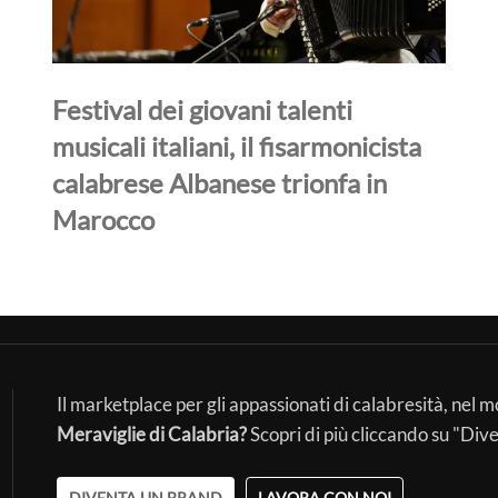
Festival dei giovani talenti
musicali italiani, il fisarmonicista
calabrese Albanese trionfa in
Marocco
Il marketplace per gli appassionati di calabresità, nel 
Meraviglie di Calabria?
Scopri di più cliccando su "Div
DIVENTA UN BRAND
LAVORA CON NOI