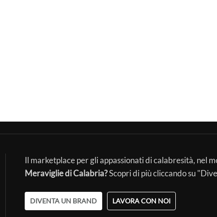
Il marketplace per gli appassionati di calabresità, nel 
Meraviglie di Calabria?
Scopri di più cliccando su "Div
DIVENTA UN BRAND
LAVORA CON NOI