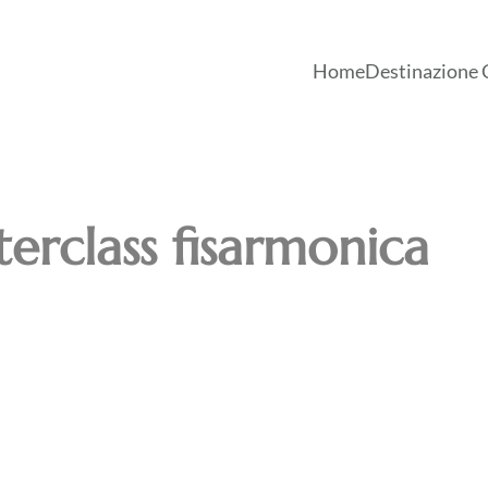
Home
Destinazione 
erclass fisarmonica