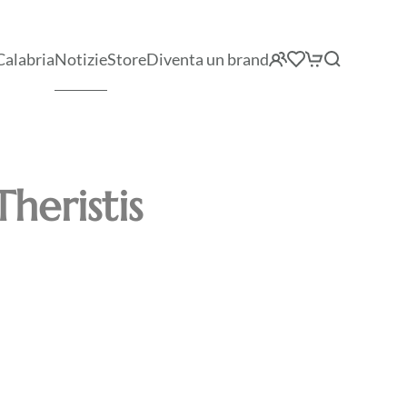
Calabria
Notizie
Store
Diventa un brand
heristis