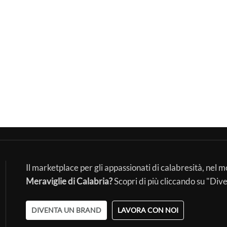
Il marketplace per gli appassionati di calabresità, nel 
Meraviglie di Calabria?
Scopri di più cliccando su "Div
DIVENTA UN BRAND
LAVORA CON NOI