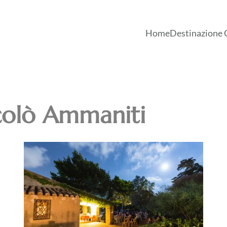
Home
Destinazione 
colò Ammaniti