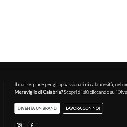
Il marketplace per gli appassionati di calabresità, nel 
Meraviglie di Calabria?
Scopri di più cliccando su "Div
DIVENTA UN BRAND
LAVORA CON NOI