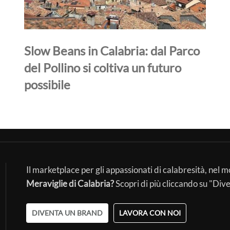
Slow Beans in Calabria: dal Parco
del Pollino si coltiva un futuro
possibile
Il marketplace per gli appassionati di calabresità, nel 
Meraviglie di Calabria?
Scopri di più cliccando su "Div
DIVENTA UN BRAND
LAVORA CON NOI