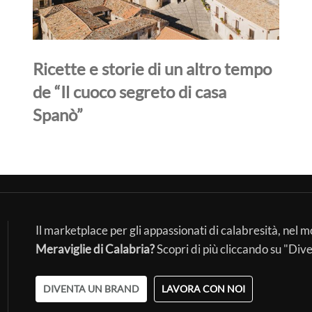
Ricette e storie di un altro tempo
de “Il cuoco segreto di casa
Spanò”
Il marketplace per gli appassionati di calabresità, nel 
Meraviglie di Calabria?
Scopri di più cliccando su "Div
DIVENTA UN BRAND
LAVORA CON NOI