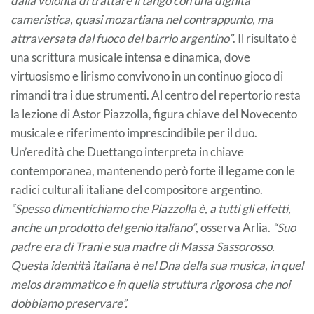
dalla volontà di trattare il tango con una dignità
cameristica, quasi mozartiana nel contrappunto, ma
attraversata dal fuoco del barrio argentino”
. Il risultato è
una scrittura musicale intensa e dinamica, dove
virtuosismo e lirismo convivono in un continuo gioco di
rimandi tra i due strumenti. Al centro del repertorio resta
la lezione di Astor Piazzolla, figura chiave del Novecento
musicale e riferimento imprescindibile per il duo.
Un’eredità che Duettango interpreta in chiave
contemporanea, mantenendo però forte il legame con le
radici culturali italiane del compositore argentino.
“Spesso dimentichiamo che Piazzolla è, a tutti gli effetti,
anche un prodotto del genio italiano”
, osserva Arlia.
“Suo
padre era di Trani e sua madre di Massa Sassorosso.
Questa identità italiana è nel Dna della sua musica, in quel
melos drammatico e in quella struttura rigorosa che noi
dobbiamo preservare”.