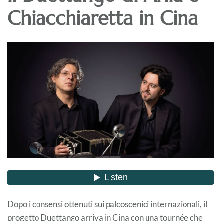
Chiacchiaretta in Cina
Dopo i consensi ottenuti sui palcoscenici internazionali, il
progetto Duettango arriva in Cina con una tournée che