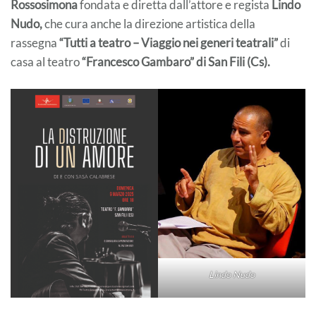
Rossosimona
fondata e diretta dall’attore e regista
Lindo
Nudo,
che cura anche la direzione artistica della
rassegna
“Tutti a teatro – Viaggio nei generi teatrali”
di
casa al teatro
“Francesco Gambaro” di San Fili (Cs).
Lindo Nudo