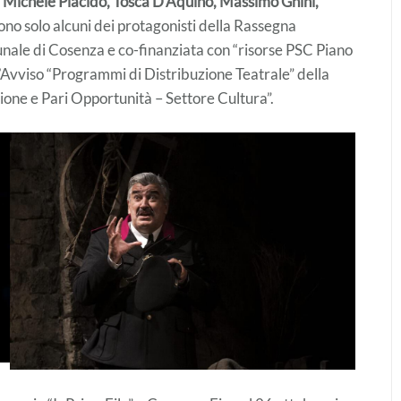
, Michele Placido, Tosca D’Aquino, Massimo Ghini,
sono solo alcuni dei protagonisti della Rassegna
unale di Cosenza e co-finanziata con “risorse PSC Piano
’Avviso “Programmi di Distribuzione Teatrale” della
one e Pari Opportunità – Settore Cultura”.