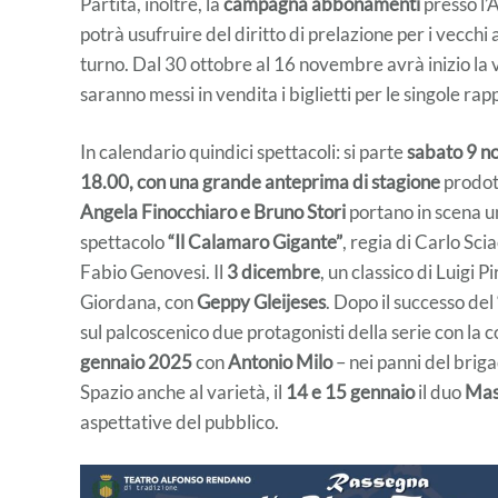
Partita, inoltre, la
campagna abbonamenti
presso l’
potrà usufruire del diritto di prelazione per i vecch
turno. Dal 30 ottobre al 16 novembre avrà inizio l
saranno messi in vendita i biglietti per le singole ra
In calendario quindici spettacoli: si parte
sabato 9 n
18.00, con una grande anteprima di stagione
prodot
Angela Finocchiaro e Bruno Stori
portano in scena un
spettacolo
“Il Calamaro Gigante”
, regia di Carlo Sc
Fabio Genovesi. Il
3 dicembre
, un classico di Luigi P
Giordana, con
Geppy Gleijeses
. Dopo il successo de
sul palcoscenico due protagonisti della serie con l
gennaio 2025
con
Antonio Milo
– nei panni del brig
Spazio anche al varietà, il
14 e 15 gennaio
il duo
Mas
aspettative del pubblico.