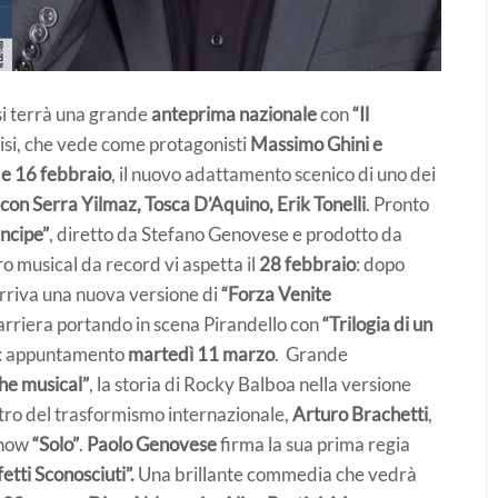
i terrà una grande
anteprima nazionale
con
“Il
 Risi, che vede come protagonisti
Massimo Ghini e
 e 16 febbraio
, il nuovo adattamento scenico di uno dei
con Serra Yilmaz, Tosca D’Aquino, Erik Tonelli
. Pronto
incipe”
, diretto da Stefano Genovese e prodotto da
tro musical da record vi aspetta il
28 febbraio
: dopo
 arriva una nuova versione di
“Forza Venite
 carriera portando in scena Pirandello con
“Trilogia di un
ni: appuntamento
martedì 11 marzo
. Grande
he musical”
, la storia di Rocky Balboa nella versione
stro del trasformismo internazionale,
Arturo Brachetti
,
show
“Solo”
.
Paolo Genovese
firma la sua prima regia
etti Sconosciuti”.
Una brillante commedia che vedrà