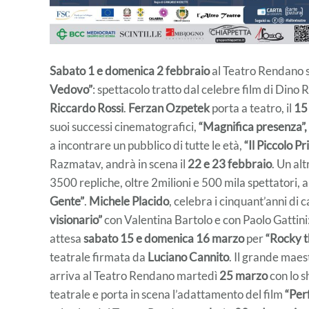
Sabato 1 e domenica 2 febbraio
al Teatro Rendano s
Vedovo”
: spettacolo tratto dal celebre film di Dino
Riccardo Rossi
.
Ferzan Ozpetek
porta a teatro, il
15
suoi successi cinematografici,
“Magnifica presenza”, 
a incontrare un pubblico di tutte le età,
“Il Piccolo Pr
Razmatav, andrà in scena il
22 e 23 febbraio
. Un al
3500 repliche, oltre 2milioni e 500 mila spettatori,
Gente”
.
Michele Placido
, celebra i cinquant’anni di
visionario”
con Valentina Bartolo e con Paolo Gatti
attesa
sabato 15 e domenica 16 marzo
per
“Rocky t
teatrale firmata da
Luciano Cannito
. Il grande mae
arriva al Teatro Rendano martedì
25 marzo
con lo 
teatrale e porta in scena l’adattamento del film
“Perf