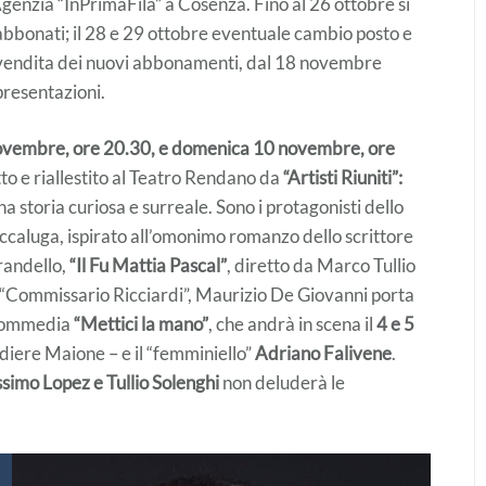
Agenzia “InPrimaFila” a Cosenza. Fino al 26 ottobre si
i abbonati; il 28 e 29 ottobre eventuale cambio posto e
a vendita dei nuovi abbonamenti, dal 18 novembre
ppresentazioni.
ovembre, ore 20.30, e domenica 10 novembre, ore
to e riallestito al Teatro Rendano da
“Artisti Riuniti”:
a storia curiosa e surreale. Sono i protagonisti dello
iaccaluga, ispirato all’omonimo romanzo dello scrittore
irandello,
“Il Fu Mattia Pascal”
, diretto da Marco Tullio
l “Commissario Ricciardi”, Maurizio De Giovanni porta
a commedia
“Mettici la mano”
, che andrà in scena il
4 e 5
adiere Maione – e il “femminiello”
Adriano Falivene
.
simo Lopez e Tullio Solenghi
non deluderà le