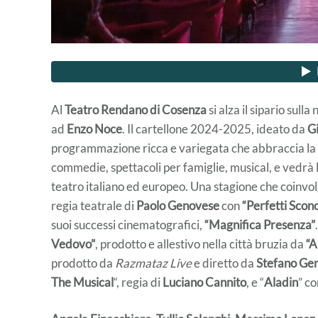
Al
Teatro Rendano di Cosenza
si alza il sipario sull
ad
Enzo Noce
. Il cartellone 2024-2025, ideato da
Gi
programmazione ricca e variegata che abbraccia la p
commedie, spettacoli per famiglie, musical, e vedrà la
teatro italiano ed europeo. Una stagione che coinvol
regia teatrale di
Paolo Genovese
con
“Perfetti Scono
suoi successi cinematografici,
“Magnifica Presenza”
Vedovo”
, prodotto e allestivo nella città bruzia da
“A
prodotto da
Razmataz Live
e diretto da
Stefano Ge
The Musical
“, regia di
Luciano Cannito
, e “
Aladin
” c