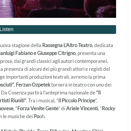
a nuova stagione della
Rassegna L’Altro Teatro
, dedicata
anluigi Fabiano e Giuseppe Citrigno
, presenta una
rosa, dai grandi classici agli autori contemporanei,
 presenza di alcuni dei più grandi attori e registi del
ge importanti produzioni teatrali, avremo la prima
sciuti”
,
Ferzan Ozpetek
tornerà in teatro con uno dei
. Da Cosenza partirà l’anteprima nazionale de
“Il
rtisti Riuniti”
. Tra i musical, “
Il Piccolo Principe
“,
novese
, “
Forza Venite Gente
” di
Ariele Vincenti
, “
Rocky
on le musiche dei
Po
oh.